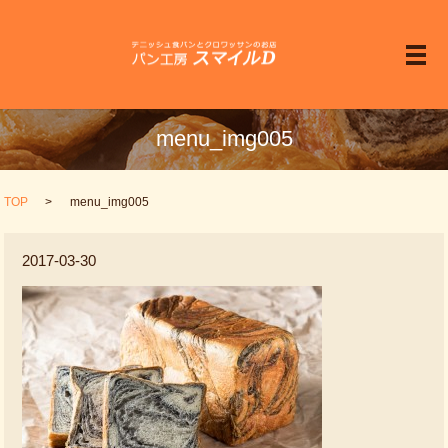
メ
menu_img005
TOP
menu_img005
2017-03-30