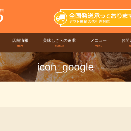
店舗情報
美味しさへの追求
メニュー
お問
store
pursue
menu
c
icon_google