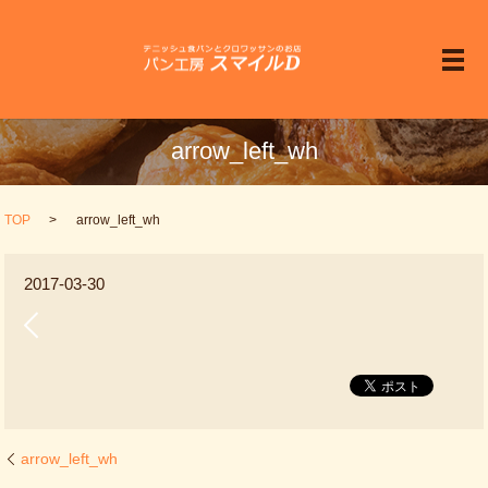
メ
arrow_left_wh
TOP
arrow_left_wh
2017-03-30
arrow_left_wh